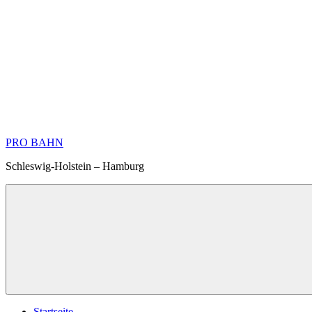
Zum
Inhalt
PRO BAHN
springen
Schleswig-Holstein – Hamburg
Startseite
Landesverband