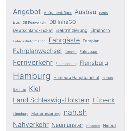
Fernverkehr
Flensburg
Finanzierung
Hamburg
Hamburg Hauptbahnhof
Husum
Kiel
Itzehoe
Land Schleswig-Holstein
Lübeck
nah.sh
Modernisierung
Lüneburg
Nahverkehr
Neumünster
Niebüll
Neustadt
Reaktivierung
Planung
Pünktlichkeit
Pendler
Sanierung
Schienenersatzverkehr
Schieneninfrastruktur
Schleswig-Holstein
Tarifsystem
Westerland
Verkehrsleistungen
öffentlicher Verkehr