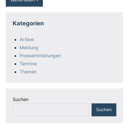
Termine
Themen
Suchen
Suchen
Über uns
Wir machen uns für die Interessen der
Fahrgäste stark. Dazu begleiten wir die
Weiterentwicklung von Bahn- und Busverkehr
durch die Aufgabenträger und die