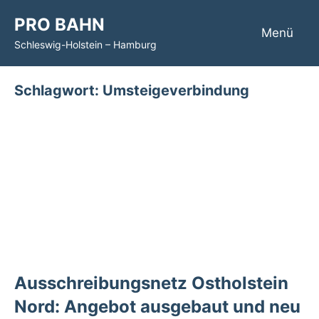
Zum
PRO BAHN
Inhalt
Menü
Schleswig-Holstein – Hamburg
springen
Schlagwort:
Umsteigeverbindung
Ausschreibungsnetz Ostholstein
Nord: Angebot ausgebaut und neu
geordnet
Themen
9. Januar 2023
Stefan Barkleit
Am Sonntag, den 01. Januar, haben die Rohde
Verkehrsbetriebe, ein Tochterunternehmen der
Transdev, die Autokraft, ein Tochterunternehmen