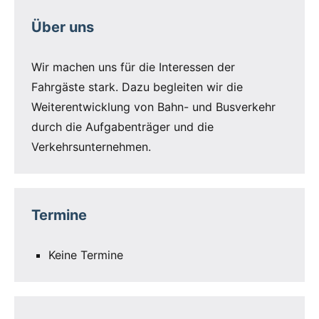
Verkehrsunternehmen.
Termine
Keine Termine
Angebot
Ausbau
Aufgabenträger
Berlin
DB InfraGO
Bus
DB Fernverkehr
Elektrifizierung
Elmshorn
Deutschland-Ticket
Fahrgäste
Fahrplan
Fahrgastinformation
Fahrplanwechsel
Fahrzeuge
Fahrzeit