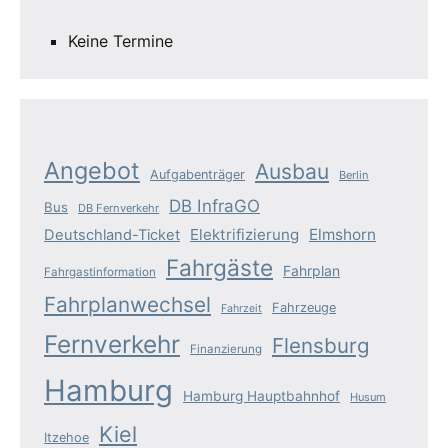
Keine Termine
Angebot
Ausbau
Aufgabenträger
Berlin
DB InfraGO
Bus
DB Fernverkehr
Elektrifizierung
Elmshorn
Deutschland-Ticket
Fahrgäste
Fahrplan
Fahrgastinformation
Fahrplanwechsel
Fahrzeuge
Fahrzeit
Fernverkehr
Flensburg
Finanzierung
Hamburg
Hamburg Hauptbahnhof
Husum
Kiel
Itzehoe